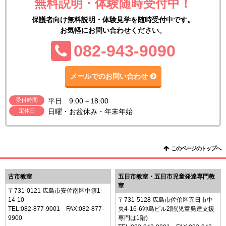
無料説明・体験随時受付中！
保護者向け無料説明・体験見学を随時受付中です。
お気軽にお問い合わせください。
TEL:
082-943-9090
メールでのお問い合わせ
受付時間
平日 9:00～18:00
定休日
日曜・お盆休み・年末年始
このページのトップへ
古市教室
五日市教室・五日市児童発達専門教
室
〒731-0121 広島市安佐南区中須1-
14-10
〒731-5128 広島市佐伯区五日市中
TEL:
082-877-9001
FAX:082-877-
央4-16-6沖島ビル2階(児童発達支援
9900
専門は1階)