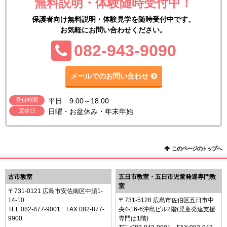
無料説明・体験随時受付中！
保護者向け無料説明・体験見学を随時受付中です。
お気軽にお問い合わせください。
TEL:
082-943-9090
メールでのお問い合わせ
受付時間
平日 9:00～18:00
定休日
日曜・お盆休み・年末年始
このページのトップへ
古市教室
五日市教室・五日市児童発達専門教
室
〒731-0121 広島市安佐南区中須1-
14-10
〒731-5128 広島市佐伯区五日市中
TEL:
082-877-9001
FAX:082-877-
央4-16-6沖島ビル2階(児童発達支援
9900
専門は1階)