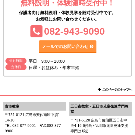
無料説明・体験随時受付中！
保護者向け無料説明・体験見学を随時受付中です。
お気軽にお問い合わせください。
TEL:
082-943-9090
メールでのお問い合わせ
受付時間
平日 9:00～18:00
定休日
日曜・お盆休み・年末年始
このページのトップへ
古市教室
五日市教室・五日市児童発達専門教
室
〒731-0121 広島市安佐南区中須1-
14-10
〒731-5128 広島市佐伯区五日市中
TEL:
082-877-9001
FAX:082-877-
央4-16-6沖島ビル2階(児童発達支援
9900
専門は1階)