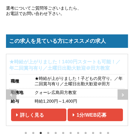
選考についてご質問等ございましたら、
お電話でお問い合わせ下さい。
この求人を見ている方にオススメの求人
可能！／
★子どもの見守り。遊んで笑顔になれる！／年二
室
与有り／土曜日出勤大歓迎＠五日市教室
り。／年
★時給のベースが上がりました!子どもの見
方
職種
り.／年二回賞与有り／土曜日出勤大歓迎＠
日市
勤務地
クォーレ広島五日市教室
時給1,200円～1,400円 ※マイカー送迎で1,4
給与
円となります。
詳しく見る
1分!WEB応募