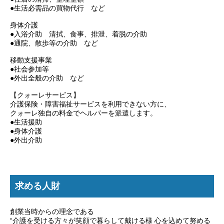
●生活必需品の買物代行 など
身体介護
●入浴介助 清拭、食事、排泄、着脱の介助
●通院、散歩等の介助 など
移動支援事業
●社会参加等
●外出全般の介助 など
【クォーレサービス】
介護保険・障害福祉サービスを利用できない方に、
クォーレ独自の料金でヘルパーを派遣します。
●生活援助
●身体介護
●外出介助
求める人財
創業当時からの理念である
“介護を受ける方々が笑顔で暮らして戴ける様 心を込めて努める