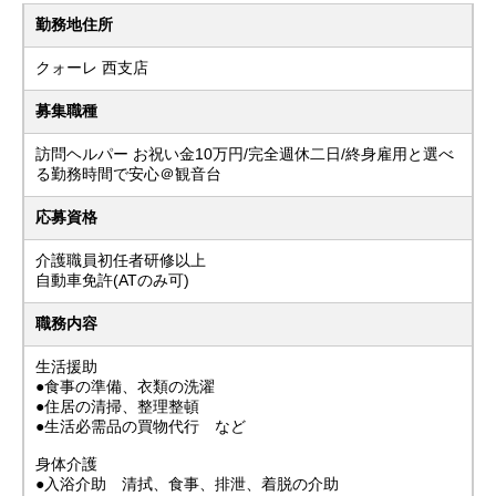
勤務地住所
クォーレ 西支店
募集職種
訪問ヘルパー お祝い金10万円/完全週休二日/終身雇用と選べ
る勤務時間で安心＠観音台
応募資格
介護職員初任者研修以上
自動車免許(ATのみ可)
職務内容
生活援助
●食事の準備、衣類の洗濯
●住居の清掃、整理整頓
●生活必需品の買物代行 など
身体介護
●入浴介助 清拭、食事、排泄、着脱の介助