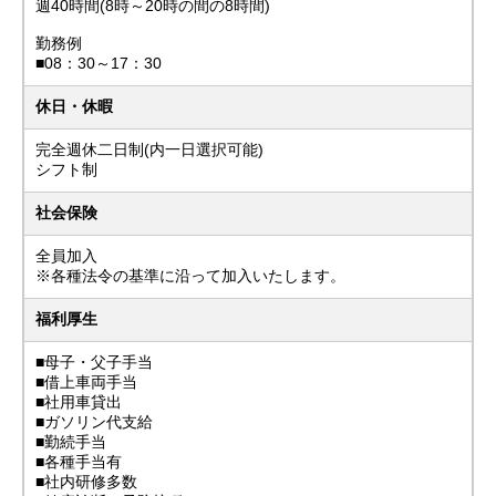
週40時間(8時～20時の間の8時間)
勤務例
■08：30～17：30
休日・休暇
完全週休二日制(内一日選択可能)
シフト制
社会保険
全員加入
※各種法令の基準に沿って加入いたします。
福利厚生
■母子・父子手当
■借上車両手当
■社用車貸出
■ガソリン代支給
■勤続手当
■各種手当有
■社内研修多数