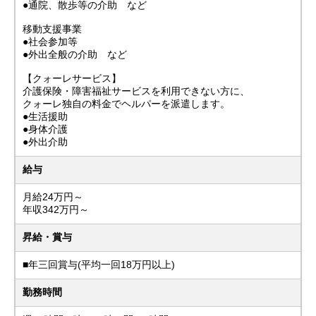
●通院、散歩等の介助 など
移動支援事業
●社会参加等
●外出全般の介助 など
【クォーレサービス】
介護保険・障害福祉サービスを利用できない方に、
クォーレ独自の料金でヘルパーを派遣します。
●生活援助
●身体介護
●外出介助
給与
月給24万円～
年収342万円～
昇給・賞与
■年三回賞与(平均一回18万円以上)
勤務時間